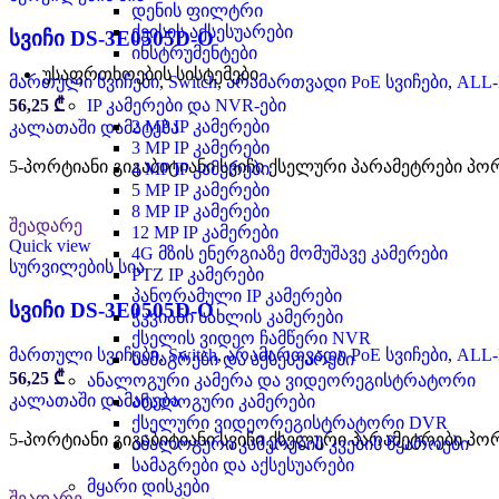
დენის ფილტრი
ქეისის აქსესუარები
სვიჩი DS-3E0505D-O
ინსტრუმენტები
უსაფრთხოების სისტემები
მართული სვიჩები
,
Switch
,
არამართვადი PoE სვიჩები
,
ALL
IP კამერები და NVR-ები
56,25
₾
2 MP IP კამერები
კალათაში დამატება
3 MP IP კამერები
5-პორტიანი გიგაბიტიანი სვიჩი ქსელური პარამეტრები პორტებ
4 MP IP კამერები
5 MP IP კამერები
8 MP IP კამერები
შეადარე
12 MP IP კამერები
Quick view
4G მზის ენერგიაზე მომუშავე კამერები
სურვილების სია
PTZ IP კამერები
პანორამული IP კამერები
სვიჩი DS-3E0505D-O
ჭკვიანი სახლის კამერები
ქსელის ვიდეო ჩამწერი NVR
მართული სვიჩები
,
Switch
,
არამართვადი PoE სვიჩები
,
ALL
სამაგრები და აქსესუარები
56,25
₾
ანალოგური კამერა და ვიდეორეგისტრატორი
კალათაში დამატება
ანალოგური კამერები
ქსელური ვიდეორეგისტრატორი DVR
5-პორტიანი გიგაბიტიანი სვიჩი ქსელური პარამეტრები პორტებ
ანალოგური კამერების კვების წყაროები
სამაგრები და აქსესუარები
მყარი დისკები
შეადარე