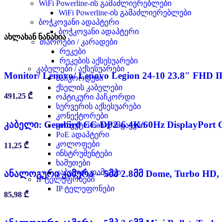
WiFi Powerline-ის გამაძლიერებლები
WiFi Powerline-ის გამაძლიერებლები
ბოჭკოვანი ადაპტერი
ბოჭკოვანი ადაპტერი
ახლახან ნანახია
თაროები / კარადები
რეკები
რეკების აქსესუარები
კაბელები / აქსესუარები
Monitor/ Lenovo/ Lenovo Legion 24-10 23.8″ FHD I
პაჩკორდები
ქსელის კაბელები
491,25
₾
ოპტიკური პაჩკორდი
სერვერის აქსესუარები
კონექტორები
კაბელი: Gembird CC-DP2-6 4K/60Hz DisplayPort C
კონექტორის დამცავები
PoE ადაპტერი
კოლოფები
11,25
₾
ინსტრუმენტები
ხამუთები
კაბელის დამცავი
ანალოგური კამერა – 5მპ 2.8მმ Dome, Turbo HD,
IP ტელეფონები
IP ტელეფონები
85,98
₾