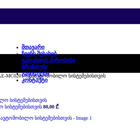
ᲛᲗᲐᲕᲐᲠᲘ
ᲩᲕᲔᲜᲡ ᲨᲔᲡᲐᲮᲔᲑ
ᲒᲐᲓᲐᲮᲓᲘᲡ ᲞᲘᲠᲝᲑᲔᲑᲘ
ᲑᲠᲔᲜᲓᲔᲑᲘ
ᲒᲐᲧᲘᲓᲕᲔᲑᲘ
 AE-MC0201-6,საავტომობილო სისტემებისთვის
ᲙᲝᲜᲢᲐᲥᲢᲘ
ო სისტემებისთვის
80,00
₾