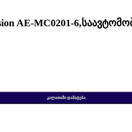
sion AE-MC0201-6,საავტომ
საავტომობილო სისტემებისთვის
ᲙᲐᲚᲐᲗᲐᲨᲘ ᲓᲐᲛᲐᲢᲔᲑᲐ