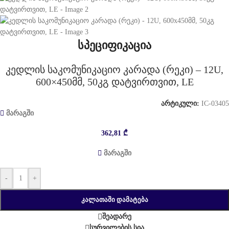
სპეციფიკაცია
კედლის საკომუნიკაციო კარადა (რეკი) – 12U,
600×450მმ, 50კგ დატვირთვით, LE
არტიკული:
IC-03405
მარაგში
362,81
₾
მარაგში
-
+
ᲙᲐᲚᲐᲗᲐᲨᲘ ᲓᲐᲛᲐᲢᲔᲑᲐ
შეადარე
სურვილების სია