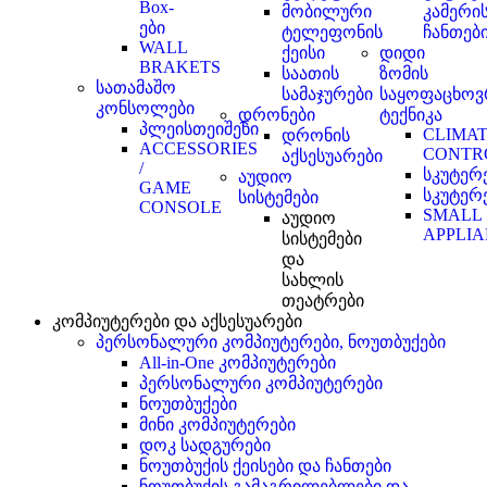
Box-
მობილური
კამერი
ები
ტელეფონის
ჩანთებ
WALL
ქეისი
დიდი
BRAKETS
საათის
ზომის
სათამაშო
სამაჯურები
საყოფაცხოვ
კონსოლები
დრონები
ტექნიკა
პლეისთეიშენი
CLIMA
დრონის
ACCESSORIES
CONTR
აქსესუარები
/
სკუტერ
აუდიო
GAME
სკუტერ
სისტემები
CONSOLE
SMALL
აუდიო
APPLI
სისტემები
და
სახლის
თეატრები
კომპიუტერები და აქსესუარები
პერსონალური კომპიუტერები, ნოუთბუქები
All-in-One კომპიუტერები
პერსონალური კომპიუტერები
ნოუთბუქები
მინი კომპიუტერები
დოკ სადგურები
ნოუთბუქის ქეისები და ჩანთები
ნოუთბუქის გამაგრილებლები და