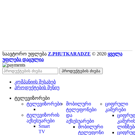
საავტორო უფლება
Z.PHUTKARADZE
© 2020
ყველა
უფლება დაცულია
პროდუქტების ძიება
კომპანიის შესახებ
პროდუქტების მენიუ
ტელევიზორები
ტელევიზორები
მობილური
ციფრული
ტელეფონები
კამერები
ტელევიზორის
და
ციფრუ
აქსესუარები
აქსესუარები
კამერი
Smart
მობილური
ლინზებ
TV
ტელეფონი
ციფრუ