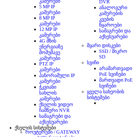
კამერები
DVR
5 MP IP
ანალოგური
კამერები
კამერების
8 MP IP
კვების
კამერები
წყაროები
12 MP IP
სამაგრები და
კამერები
აქსესუარები
4G მზის
მყარი დისკები
ენერგიაზე
SSD / მიკრო
მომუშავე
SD
კამერები
სვიჩი
PTZ IP
არამართვადი
კამერები
PoE სვიჩები
პანორამული IP
მართვადი PoE
კამერები
სვიჩები
ჭკვიანი
ყველა სახეობის
სახლის
სისტემები
კამერები
ქსელის ვიდეო
ჩამწერი NVR
სამაგრები და
აქსესუარები
ქსელის სისტემები
როუტერები / GATEWAY