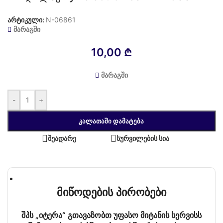
არტიკული:
N-06861
მარაგში
10,00
₾
მარაგში
-
+
ᲙᲐᲚᲐᲗᲐᲨᲘ ᲓᲐᲛᲐᲢᲔᲑᲐ
შეადარე
სურვილების სია
მიწოდების პირობები
შპს „იტერა“ გთავაზობთ უფასო მიტანის სერვისს