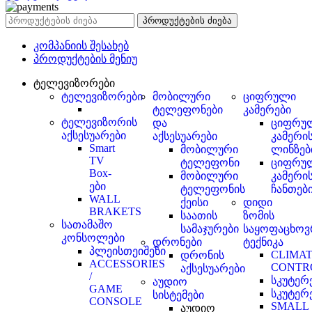
პროდუქტების ძიება
კომპანიის შესახებ
პროდუქტების მენიუ
ტელევიზორები
ტელევიზორები
მობილური
ციფრული
ტელეფონები
კამერები
ტელევიზორის
და
ციფრუ
აქსესუარები
აქსესუარები
კამერი
Smart
მობილური
ლინზებ
TV
ტელეფონი
ციფრუ
Box-
მობილური
კამერი
ები
ტელეფონის
ჩანთებ
WALL
ქეისი
დიდი
BRAKETS
საათის
ზომის
სათამაშო
სამაჯურები
საყოფაცხოვ
კონსოლები
დრონები
ტექნიკა
პლეისთეიშენი
CLIMA
დრონის
ACCESSORIES
CONTR
აქსესუარები
/
სკუტერ
აუდიო
GAME
სკუტერ
სისტემები
CONSOLE
SMALL
აუდიო