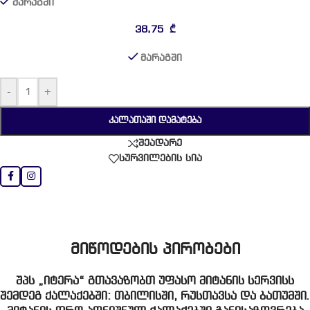
მარაგში
38,75
₾
მარაგში
-
+
ᲙᲐᲚᲐᲗᲐᲨᲘ ᲓᲐᲛᲐᲢᲔᲑᲐ
შეადარე
სურვილების სია
მიწოდების პირობები
შპს „იტერა“ გთავაზობთ უფასო მიტანის სერვისს
შემდეგ ქალაქებში: თბილისში, რუსთავსა და ბათუმში.