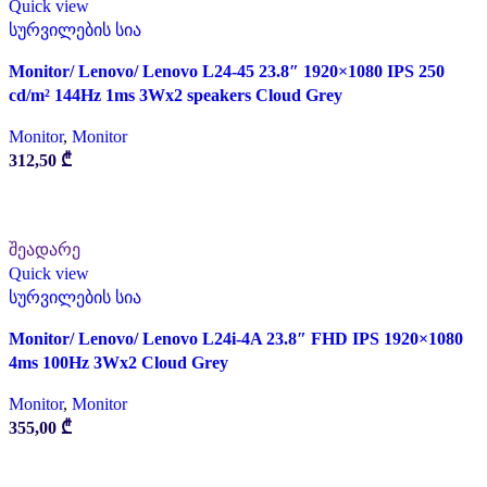
Quick view
სურვილების სია
Monitor/ Lenovo/ Lenovo L24-45 23.8″ 1920×1080 IPS 250
cd/m² 144Hz 1ms 3Wx2 speakers Cloud Grey
Monitor
,
Monitor
312,50
₾
ᲙᲐᲚᲐᲗᲐᲨᲘ ᲓᲐᲛᲐᲢᲔᲑᲐ
შეადარე
Quick view
სურვილების სია
Monitor/ Lenovo/ Lenovo L24i-4A 23.8″ FHD IPS 1920×1080
4ms 100Hz 3Wx2 Cloud Grey
Monitor
,
Monitor
355,00
₾
ᲙᲐᲚᲐᲗᲐᲨᲘ ᲓᲐᲛᲐᲢᲔᲑᲐ