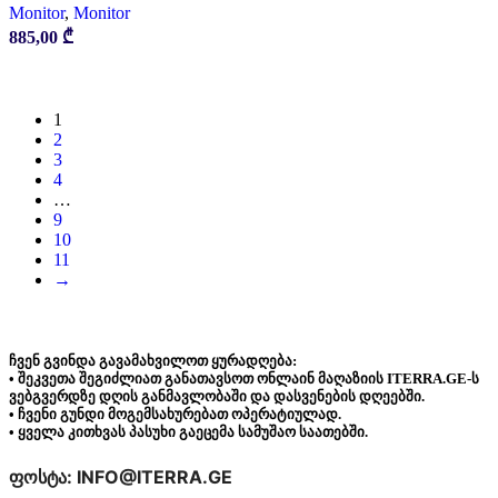
Monitor
,
Monitor
885,00
₾
ᲙᲐᲚᲐᲗᲐᲨᲘ ᲓᲐᲛᲐᲢᲔᲑᲐ
1
2
3
4
…
9
10
11
→
ჩვენ გვინდა გავამახვილოთ ყურადღება:
• შეკვეთა შეგიძლიათ განათავსოთ ონლაინ მაღაზიის ITERRA.GE-ს
ვებგვერდზე დღის განმავლობაში და დასვენების დღეებში.
• ჩვენი გუნდი მოგემსახურებათ ოპერატიულად.
• ყველა კითხვას პასუხი გაეცემა სამუშაო საათებში.
ფოსტა: INFO@ITERRA.GE