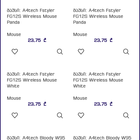
Panda
Panda
Mouse
Mouse
23,75
₾
23,75
₾
ᲙᲐᲚᲐᲗᲐᲨᲘ
ᲙᲐᲚᲐᲗᲐᲨᲘ
ᲓᲐᲛᲐᲢᲔᲑᲐ
ᲓᲐᲛᲐᲢᲔᲑᲐ
მაუსი: A4tech Fstyler
მაუსი: A4tech Fstyler
FG12S Wireless Mouse
FG12S Wireless Mouse
White
White
Mouse
Mouse
23,75
₾
23,75
₾
ᲙᲐᲚᲐᲗᲐᲨᲘ
ᲙᲐᲚᲐᲗᲐᲨᲘ
ᲓᲐᲛᲐᲢᲔᲑᲐ
ᲓᲐᲛᲐᲢᲔᲑᲐ
მაუსი: A4tech Bloody W95
მაუსი: A4tech Bloody W95
Max Sports RGB Gaming
Max Sports RGB Gaming
Mouse Sports Navy
Mouse Sports Navy