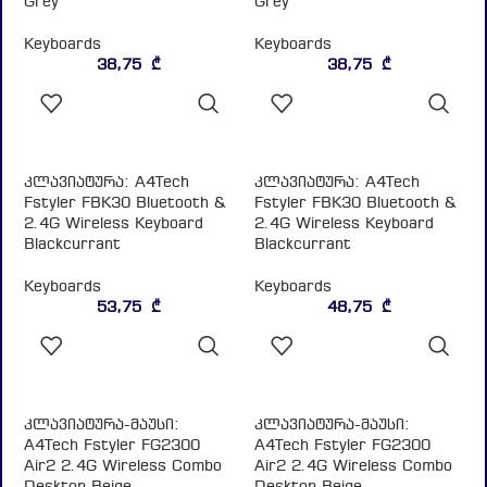
ᲙᲐᲚᲐᲗᲐᲨᲘ
ᲙᲐᲚᲐᲗᲐᲨᲘ
ᲓᲐᲛᲐᲢᲔᲑᲐ
ᲓᲐᲛᲐᲢᲔᲑᲐ
კლავიატურა: A4Tech
კლავიატურა: A4Tech
Fstyler FBK30 Bluetooth &
Fstyler FBK30 Bluetooth &
2.4G Wireless Keyboard
2.4G Wireless Keyboard
Blackcurrant
Blackcurrant
Keyboards
Keyboards
53,75
₾
48,75
₾
ᲙᲐᲚᲐᲗᲐᲨᲘ
ᲙᲐᲚᲐᲗᲐᲨᲘ
ᲓᲐᲛᲐᲢᲔᲑᲐ
ᲓᲐᲛᲐᲢᲔᲑᲐ
კლავიატურა-მაუსი:
კლავიატურა-მაუსი:
A4Tech Fstyler FG2300
A4Tech Fstyler FG2300
Air2 2.4G Wireless Combo
Air2 2.4G Wireless Combo
Desktop Beige
Desktop Beige
Keyboards
Keyboards
57,50
₾
50,00
₾