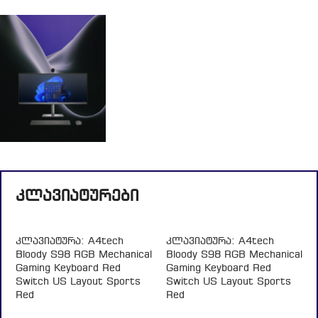
პრინტერები
თამაშის
კონსოლი
პერსონალური
დიდი ხნის
პრინტერი
ნანატრი
60
10
სიახლე
Დღეები
Სთ
60
54
43
Დღეები
მონიტორები
Წთ
Სკ
ფასდაკლება
10
კლავიატურები
დეტალების
30%-მდე
Სთ
ნახვა
54
60
10
კლავიატურა: A4tech
კლავიატურა: A4tech
Წთ
Დღეები
Სთ
Bloody S98 RGB Mechanical
Bloody S98 RGB Mechanical
Gaming Keyboard Red
Gaming Keyboard Red
43
54
43
Switch US Layout Sports
Switch US Layout Sports
Სკ
Წთ
Სკ
Red
Red
დეტალების
დეტალების
Keyboards
Keyboards
ნახვა
ნახვა
170,00
₾
148,75
₾
ᲙᲐᲚᲐᲗᲐᲨᲘ
ᲙᲐᲚᲐᲗᲐᲨᲘ
ᲓᲐᲛᲐᲢᲔᲑᲐ
ᲓᲐᲛᲐᲢᲔᲑᲐ