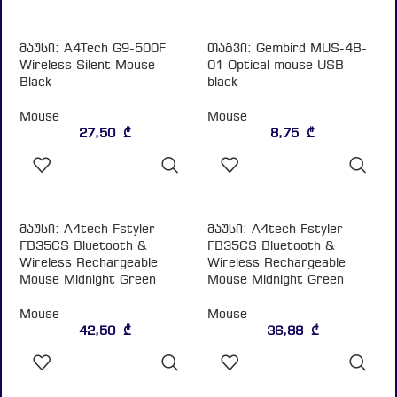
Wireless Silent Mouse
01 Optical mouse USB
Black
black
Mouse
Mouse
27,50
₾
8,75
₾
ᲙᲐᲚᲐᲗᲐᲨᲘ
ᲙᲐᲚᲐᲗᲐᲨᲘ
ᲓᲐᲛᲐᲢᲔᲑᲐ
ᲓᲐᲛᲐᲢᲔᲑᲐ
მაუსი: A4tech Fstyler
მაუსი: A4tech Fstyler
FB35CS Bluetooth &
FB35CS Bluetooth &
Wireless Rechargeable
Wireless Rechargeable
Mouse Midnight Green
Mouse Midnight Green
Mouse
Mouse
42,50
₾
36,88
₾
ᲙᲐᲚᲐᲗᲐᲨᲘ
ᲙᲐᲚᲐᲗᲐᲨᲘ
ᲓᲐᲛᲐᲢᲔᲑᲐ
ᲓᲐᲛᲐᲢᲔᲑᲐ
მაუსი: A4tech Fstyler
მაუსი: A4tech Fstyler
FG12S Wireless Mouse
FG12S Wireless Mouse