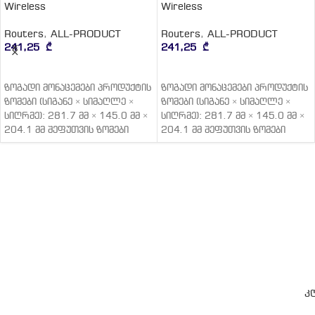
Routers
,
ALL-PRODUCT
Routers
,
ALL-PRODUCT
126,25
₾
126,25
₾
ᲙᲐᲚᲐᲗᲐᲨᲘ ᲓᲐᲛᲐᲢᲔᲑᲐ
ᲙᲐᲚᲐᲗᲐᲨᲘ ᲓᲐᲛᲐᲢᲔᲑᲐ
ME30
ME30
კ