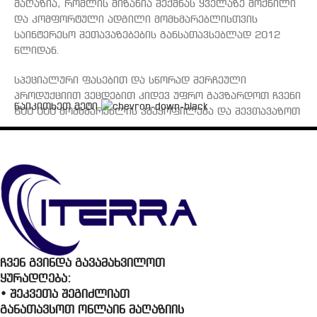
წლიდან.
სპეციალური ფასებით და სწორად შერჩეული
პროდუქციით ვეცდებით კიდევ უფრო გავზარდოთ ჩვენი
წაიკითხეთ მეტი
600 000 მომხმარებლის კმაყოფილება და შევთავაზოთ
საუკეთესო პირობები, როგორც პირდაპირი შეძენით,
ასევე განვადებით.
ყველა პროდუქტი, რომელიც განთავსებულია საიტზე,
ადგილზეა და მიწოდება შეუძლია
მომხმარებელსყველა რეგიონში საქართველოს
მასშტაბით.
ჩვენ გვინდა გავამახვილოთ
ყურადღება:
• შეკვეთა შეგიძლიათ
განათავსოთ ონლაინ მაღაზიის
ITERRA.GE-ს ვებგვერდზე დღის
განმავლობაში და დასვენების
დღეებში.