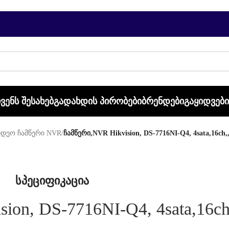
ᲩᲕᲔᲜᲡ ᲨᲔᲡᲐᲮᲔᲑ
ᲒᲐᲓᲐᲮᲓᲘᲡ ᲞᲘᲠᲝᲑᲔᲑᲘ
ᲑᲠᲔᲜᲓᲔᲑᲘ
ᲒᲐᲧᲘᲓᲕᲔᲑ
იდეო ჩამწერი NVR
/
ჩამწერი,NVR Hikvision, DS-7716NI-Q4, 4sata,16ch,,,
სპეციფიკაცია
on, DS-7716NI-Q4, 4sata,16ch,,