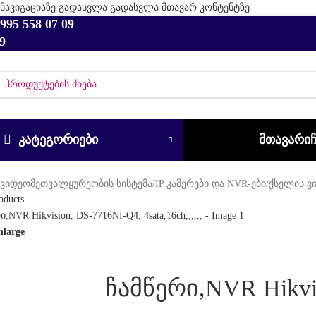
ნავიგაციაზე გადასვლა
გადასვლა მთავარ კონტენტზე
995 558 07 09
9
ᲙᲐᲢᲔᲒᲝᲠᲘᲔᲑᲘ
ᲛᲗᲐᲕᲐᲠᲘ
/
ვიდეომეთვალყურეობის სისტემა
/
IP კამერები და NVR-ები
/
ქსელის ვ
oducts
nlarge
ჩამწერი,NVR Hikvisi