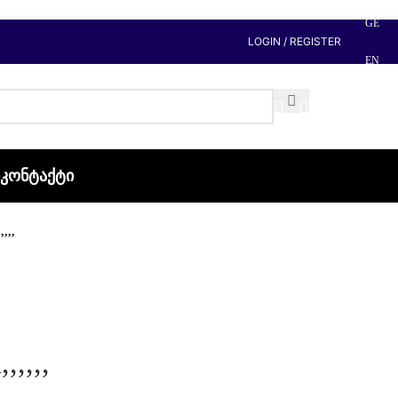
GE
LOGIN / REGISTER
EN
Ი
ᲙᲝᲜᲢᲐᲥᲢᲘ
,,,
,,,,