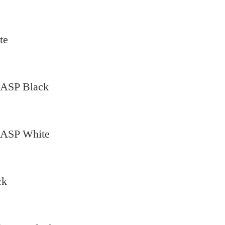
te
ASP Black
ASP White
ck