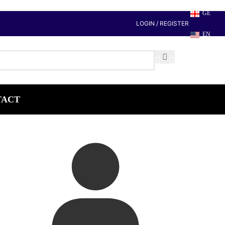
GE
LOGIN / REGISTER
EN
TACT