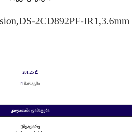
ision,DS-2CD892PF-IR1,3.6mm
281,25
₾
მარაგში
ᲙᲐᲚᲐᲗᲐᲨᲘ ᲓᲐᲛᲐᲢᲔᲑᲐ
შეადარე