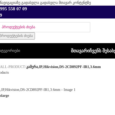
ნავიგაციაზე გადასვლა
გადასვლა მთავარ კონტენტზე
995 558 07 09
9
პროდუქტების ძიება
ᲛᲗᲐᲕᲐᲠᲘ
ᲩᲕᲔᲜᲡ ᲨᲔᲡᲐᲮ
ატეგორიები
/
ALL-PRODUCT
/
კამერა,IP,Hikvision,DS-2CD892PF-IR1,3.6mm
oducts
nlarge