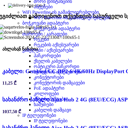
შორი დისტანციის
ანტენები
WiFi Powerline-ის გამაძლიერებლები
ეგიძლიათ გამოიყენოთ თქვენთვის სასურველი ს
WiFi Powerline-ის გამაძლიერებლები
ბოჭკოვანი ადაპტერი
ბოჭკოვანი ადაპტერი
თაროები / კარადები
რეკები
რეკების აქსესუარები
ახლახან ნანახია
კაბელები / აქსესუარები
პაჩკორდები
ქსელის კაბელები
ოპტიკური პაჩკორდი
კაბელი: Gembird CC-DP2-6 4K/60Hz DisplayPort C
სერვერის აქსესუარები
კონექტორები
კონექტორის დამცავები
11,25
₾
PoE ადაპტერი
კოლოფები
სახანძრო პანელი Ajax Hub 2 4G (8EU/ECG) ASP 
ინსტრუმენტები
ხამუთები
კაბელის დამცავი
1037,50
₾
IP ტელეფონები
IP ტელეფონები
სახანძრო პანელი Ajax Hub 2 4G (8EU/ECG) ASP