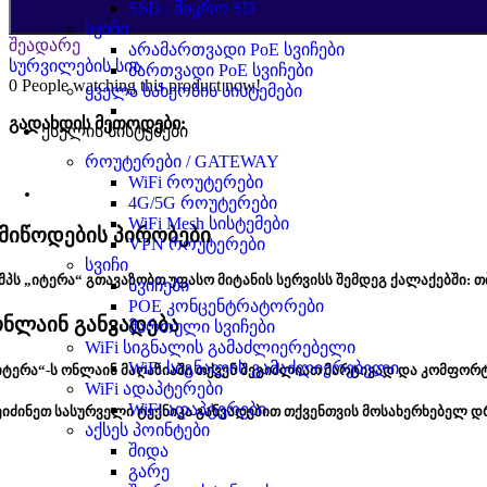
SSD / მიკრო SD
სვიჩი
შეადარე
არამართვადი PoE სვიჩები
სურვილების სია
მართვადი PoE სვიჩები
0
People watching this product now!
ყველა სახეობის სისტემები
გადახდის მეთოდები:
ქსელის სისტემები
როუტერები / GATEWAY
WiFi როუტერები
4G/5G როუტერები
WiFi Mesh სისტემები
მიწოდების პირობები
VPN როუტერები
სვიჩი
შპს „იტერა“ გთავაზობთ უფასო მიტანის სერვისს შემდეგ ქალაქებში: თ
სვიჩები
POE კონცენტრატორები
ნლაინ განვადება
მართული სვიჩები
WiFi სიგნალის გამაძლიერებელი
WiFi სიგნალის გამაძლიერებელი
იტერა“-ს ონლაინ მაღაზიაში თქვენ შეგიძლიათ მარტივად და კომფორ
WiFi ადაპტერები
WiFi ადაპტერები
ეიძინეთ სასურველი ტექნიკა განვადებით თქვენთვის მოსახერხებელ დ
აქსეს პოინტები
შიდა
გარე