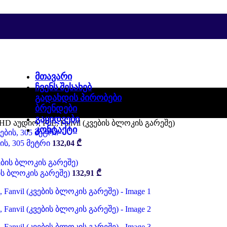
ᲛᲗᲐᲕᲐᲠᲘ
ᲩᲕᲔᲜᲡ ᲨᲔᲡᲐᲮᲔᲑ
ᲒᲐᲓᲐᲮᲓᲘᲡ ᲞᲘᲠᲝᲑᲔᲑᲘ
ᲑᲠᲔᲜᲓᲔᲑᲘ
ᲒᲐᲧᲘᲓᲕᲔᲑᲘ
HD აუდიო, PoE, Fanvil (კვების ბლოკის გარეშე)
ᲙᲝᲜᲢᲐᲥᲢᲘ
ის, 305 მეტრი
132,04
₾
ების ბლოკის გარეშე)
132,91
₾