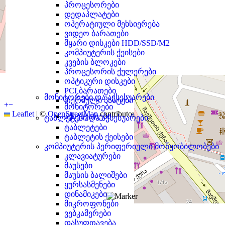
პროცესორები
დედაპლატები
ოპერატიული მეხსიერება
ვიდეო ბარათები
მყარი დისკები HDD/SSD/M2
კომპიუტერის ქეისები
კვების ბლოკები
პროცესორის ქულერები
ოპტიკური დისკები
PCI ბარათები
მონიტორები და აქსესუარები
თერმული პასტები
+
−
მონიტორები
Leaflet
|
©
OpenStreetMap
contributors
აქსესუარები
ტაბლეტები და აქსესუარები
ტაბლეტები
ტაბლეტის ქეისები
კომპიუტერის პერიფერიული მოწყობილობები
კლავიატურები
მაუსები
მაუსის ბალიშები
ყურსასმენები
დინამიკები
მიკროფონები
ვებკამერები
დასუფთავება