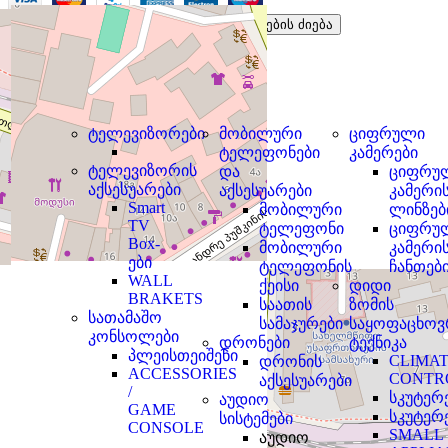
პროდუქტების ძიება
კომპანიის შესახებ
პროდუქტების მენიუ
ტელევიზორები
ტელევიზორები
მობილური
ციფრული
ტელეფონები
კამერები
ტელევიზორის
და
ციფრუ
აქსესუარები
აქსესუარები
კამერი
Smart
მობილური
ლინზებ
TV
ტელეფონი
ციფრუ
Box-
მობილური
კამერი
ები
ტელეფონის
ჩანთებ
WALL
ქეისი
დიდი
BRAKETS
საათის
ზომის
სათამაშო
სამაჯურები
საყოფაცხოვ
კონსოლები
დრონები
ტექნიკა
პლეისთეიშენი
CLIMA
დრონის
ACCESSORIES
CONTR
აქსესუარები
/
სკუტერ
აუდიო
GAME
სკუტერ
სისტემები
CONSOLE
SMALL
აუდიო