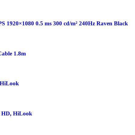
PS 1920×1080 0.5 ms 300 cd/m² 240Hz Raven Black
able 1.8m
 HiLook
o HD, HiLook