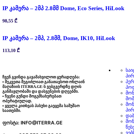
IP კამერა – 2მპ 2.8მმ Dome, Eco Series, HiLook
98,55
₾
IP კამერა – 2მპ, 2.8მმ, Dome, IK10, HiLook
113,10
₾
საი
პირ
ჩვენ გვინდა გავამახვილოთ ყურადღება:
პერ
• შეკვეთა შეგიძლიათ განათავსოთ ონლაინ
მაღაზიის ITERRA.GE-ს ვებგვერდზე დღის
პო
განმავლობაში და დასვენების დღეებში.
მონ
• ჩვენი გუნდი მოგემსახურებათ
მო
ოპერატიულად.
მონ
• ყველა კითხვას პასუხი გაეცემა სამუშაო
პირ
საათებში.
დაბ
მონ
ფოსტა: INFO@ITERRA.GE
წეს
ვებ