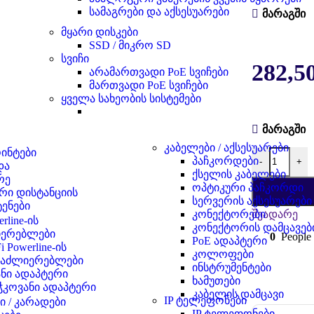
სამაგრები და აქსესუარები
მარაგში
მყარი დისკები
SSD / მიკრო SD
სვიჩი
282,5
არამართვადი PoE სვიჩები
მართვადი PoE სვიჩები
ყველა სახეობის სისტემები
მარაგში
კაბელები / აქსესუარები
ოინტები
პაჩკორდები
-
+
და
ქსელის კაბელები
რე
ოპტიკური პაჩკორდი
რი დისტანციის
სერვერის აქსესუარები
ტენები
კონექტორები
შეადარე
rline-ის
კონექტორის დამცავებ
იერებლები
0
People 
PoE ადაპტერი
i Powerline-ის
კოლოფები
მაძლიერებლები
ინსტრუმენტები
ნი ადაპტერი
ხამუთები
ჭკოვანი ადაპტერი
კაბელის დამცავი
IP ტელეფონები
 / კარადები
IP ტელეფონები