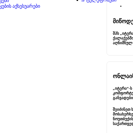
კები
კების აქსესუარები
მიწოდე
შპს „იტერ
ქალაქებში
აღნიშნულ 
ონლაინ
„იტერა“-ს
კომფორტუ
განვადები
შეიძინეთ 
მოსახერხე
ნოუთბუქის
საქართვე