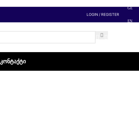
GE
LOGIN / REGISTER
EN
Ი
ᲙᲝᲜᲢᲐᲥᲢᲘ