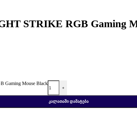
LIGHT STRIKE RGB Gaming M
B Gaming Mouse Black
+
ᲙᲐᲚᲐᲗᲐᲨᲘ ᲓᲐᲛᲐᲢᲔᲑᲐ