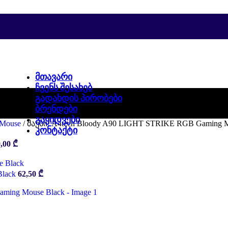
ᲛᲗᲐᲕᲐᲠᲘ
ᲩᲕᲔᲜᲡ ᲨᲔᲡᲐᲮᲔᲑ
ᲒᲐᲓᲐᲮᲓᲘᲡ ᲞᲘᲠᲝᲑᲔᲑᲘ
ᲑᲠᲔᲜᲓᲔᲑᲘ
ᲒᲐᲧᲘᲓᲕᲔᲑᲘ
Mouse
/
მაუსი: A4tech Bloody A90 LIGHT STRIKE RGB Gaming M
ᲙᲝᲜᲢᲐᲥᲢᲘ
0,00
₾
Black
62,50
₾