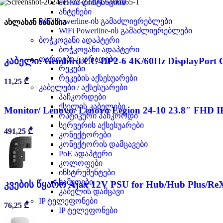
შორი დისტანციის
ანტენები
WiFi Powerline-ის გამაძლიერებლები
ახლახან ნანახია
WiFi Powerline-ის გამაძლიერებლები
ბოჭკოვანი ადაპტერი
ბოჭკოვანი ადაპტერი
თაროები / კარადები
კაბელი: Gembird CC-DP2-6 4K/60Hz DisplayPort C
რეკები
რეკების აქსესუარები
11,25
₾
კაბელები / აქსესუარები
პაჩკორდები
ქსელის კაბელები
Monitor/ Lenovo/ Lenovo Legion 24-10 23.8″ FHD I
ოპტიკური პაჩკორდი
სერვერის აქსესუარები
491,25
₾
კონექტორები
კონექტორის დამცავები
PoE ადაპტერი
კოლოფები
ინსტრუმენტები
ხამუთები
კვების წყარო Ajax 12V PSU for Hub/Hub Plus/Re
კაბელის დამცავი
IP ტელეფონები
76,25
₾
IP ტელეფონები