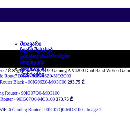
ᲛᲗᲐᲕᲐᲠᲘ
ᲩᲕᲔᲜᲡ ᲨᲔᲡᲐᲮᲔᲑ
ᲒᲐᲓᲐᲮᲓᲘᲡ ᲞᲘᲠᲝᲑᲔᲑᲘ
ᲑᲠᲔᲜᲓᲔᲑᲘ
ᲒᲐᲧᲘᲓᲕᲔᲑᲘ
ers
/
როუტერი: Asus TUF Gaming AX4200 Dual Band WiFi 6 Gami
ᲙᲝᲜᲢᲐᲥᲢᲘ
 Router Black - 90IG06Z0-MO3C00
293,75
₾
 Router - 90IG07Q0-MO3100
373,75
₾