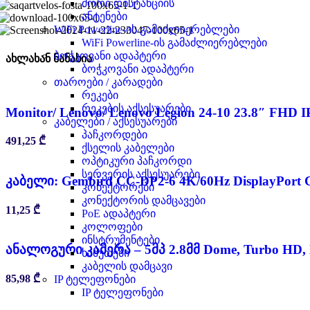
შორი დისტანციის
ანტენები
WiFi Powerline-ის გამაძლიერებლები
WiFi Powerline-ის გამაძლიერებლები
ბოჭკოვანი ადაპტერი
ახლახან ნანახია
ბოჭკოვანი ადაპტერი
თაროები / კარადები
რეკები
რეკების აქსესუარები
Monitor/ Lenovo/ Lenovo Legion 24-10 23.8″ FHD I
კაბელები / აქსესუარები
პაჩკორდები
491,25
₾
ქსელის კაბელები
ოპტიკური პაჩკორდი
სერვერის აქსესუარები
კაბელი: Gembird CC-DP2-6 4K/60Hz DisplayPort C
კონექტორები
კონექტორის დამცავები
11,25
₾
PoE ადაპტერი
კოლოფები
ინსტრუმენტები
ანალოგური კამერა – 5მპ 2.8მმ Dome, Turbo HD,
ხამუთები
კაბელის დამცავი
85,98
₾
IP ტელეფონები
IP ტელეფონები