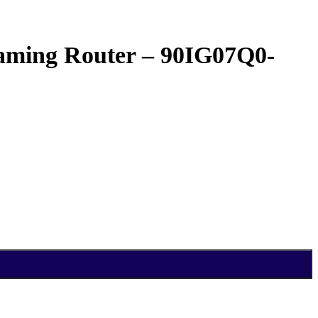
ming Router – 90IG07Q0-