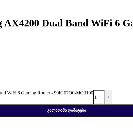
AX4200 Dual Band WiFi 6 Ga
d WiFi 6 Gaming Router - 90IG07Q0-MO3100
+
ᲙᲐᲚᲐᲗᲐᲨᲘ ᲓᲐᲛᲐᲢᲔᲑᲐ