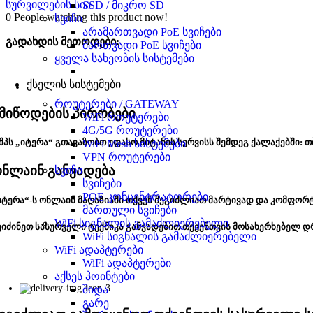
სურვილების სია
SSD / მიკრო SD
0
People watching this product now!
სვიჩი
არამართვადი PoE სვიჩები
გადახდის მეთოდები:
მართვადი PoE სვიჩები
ყველა სახეობის სისტემები
ქსელის სისტემები
როუტერები / GATEWAY
მიწოდების პირობები
WiFi როუტერები
4G/5G როუტერები
შპს „იტერა“ გთავაზობთ უფასო მიტანის სერვისს შემდეგ ქალაქებში: თ
WiFi Mesh სისტემები
VPN როუტერები
ნლაინ განვადება
სვიჩი
სვიჩები
POE კონცენტრატორები
იტერა“-ს ონლაინ მაღაზიაში თქვენ შეგიძლიათ მარტივად და კომფორ
მართული სვიჩები
WiFi სიგნალის გამაძლიერებელი
ეიძინეთ სასურველი ტექნიკა განვადებით თქვენთვის მოსახერხებელ დ
WiFi სიგნალის გამაძლიერებელი
WiFi ადაპტერები
WiFi ადაპტერები
აქსეს პოინტები
შიდა
გარე