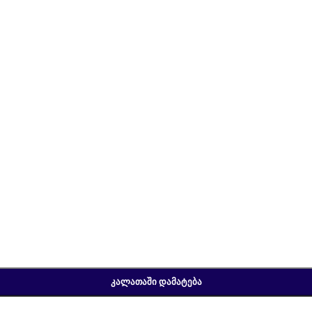
ᲙᲐᲚᲐᲗᲐᲨᲘ ᲓᲐᲛᲐᲢᲔᲑᲐ